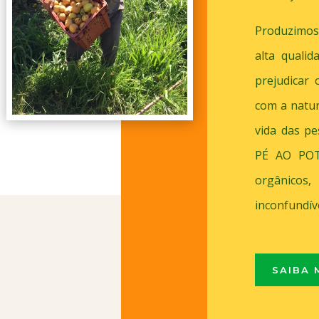
Produzimos
alta quali
prejudicar
com a natu
vida das p
PÉ AO POTE
orgânicos
inconfundíve
SAIBA 