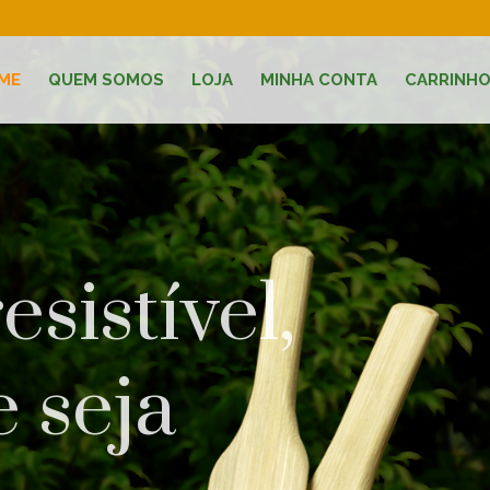
ME
QUEM SOMOS
LOJA
MINHA CONTA
CARRINH
esistível,
 seja