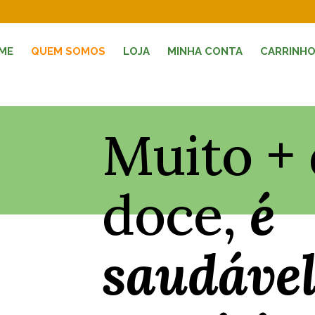
ME
QUEM SOMOS
LOJA
MINHA CONTA
CARRINH
Muito +
doce,
é
saudável