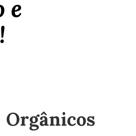
o e
!
Orgânicos