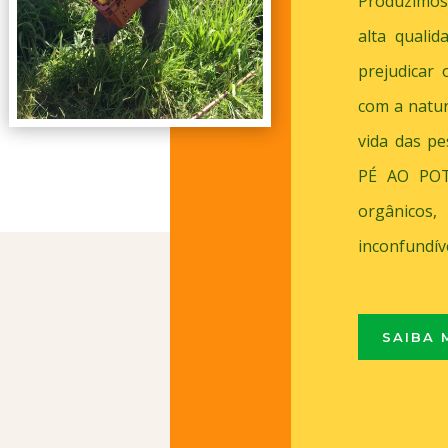
Produzimos
alta quali
prejudicar
com a natu
vida das p
PÉ AO POTE
orgânicos
inconfundíve
SAIBA 