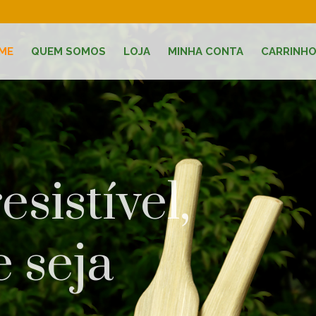
ME
QUEM SOMOS
LOJA
MINHA CONTA
CARRINH
esistível,
 seja