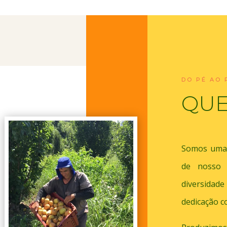
DO PÉ AO 
QU
Somos uma 
de nosso p
diversidade
dedicação c