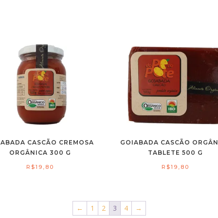
IABADA CASCÃO CREMOSA
GOIABADA CASCÃO ORGÂN
ORGÂNICA 300 G
TABLETE 500 G
R$
19,80
R$
19,80
←
1
2
3
4
→