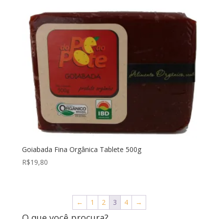
Goiabada Fina Orgânica Tablete 500g
R$
19,80
←
1
2
3
4
→
O que você procura?